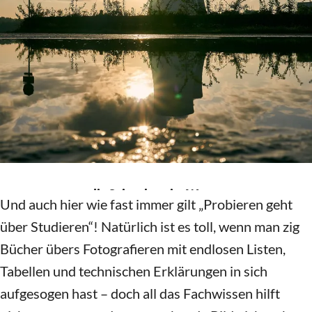
Datenschutz
Impressum
Der Mittelgang in einem Passagierflugzeug
Etwas scheinbar Alltägliches wie der Gang in einem
Flugzeug vor dem Start… Menschen sitzen auf ihre
Plätzen, manch einer tippt noch schnell etwas in sein
Handy, andere verstauen ihr Gepäck in der
Overheads, die meisten starren auf die Monitore vor
sich und alle warten auf den Start. Nichts
Besonderes!? Die lange Flucht des Ganges, die
symmetrisch angeordneten Sitzreihen und die
immer wieder die Symmetrie unterbrechenden
unterschiedlichen Tätigkeiten einzelner Passagiere.
Das ist sehr wohl ein Bild wert. Also: Augen auf für