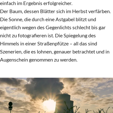
… die Spiegelung im Wasser…
Und auch hier wie fast immer gilt „Probieren geht
über Studieren“! Natürlich ist es toll, wenn man zig
Bücher übers Fotografieren mit endlosen Listen,
Tabellen und technischen Erklärungen in sich
aufgesogen hast – doch all das Fachwissen hilft
nichts, wenn man das zu machende Bild nicht schon
vorher in seinem Kopf gehabt hat. Darum: Das Auge
entscheidet…