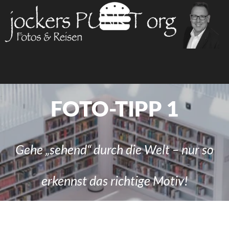
FOTO-TIPP 1
Gehe „sehend“ durch die Welt – nur so
erkennst das richtige Motiv!
‍Das Auge entscheidet…
‍Foto-Tipp 1 – das Auge entscheidet: Gehe „sehend“
durch die Welt – nur so erkennst du das richtige
Motiv. Ein Satz, der von einem der großen, alten