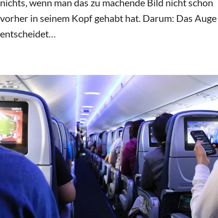
solche Momente!
‍Ich will hier nicht irgendwie chronologisch vorgehen
und das Fotografieren von Anfang bis Ende erklären,
wobei noch zu bestimmen wäre, was der Anfang und
was das Ende wäre. Ich will einfach den Gedanken in
dein Gehirn pflanze, dass (fast) jeder fotografieren
kann, wenn er sich überlegt, was er da überhaupt
macht. Und ohne Freude am Bilder machen geht
natürlich gar nichts.
‍Mein zweiter Tipp wird davon handeln, was als
Beginner an Ausrüstung sinnvoll ist. Was du auf gar
keinen Fall brauchst und was so genannte Nice-to-
haves sind.
‍Also: Hier geht es weiter mit
meinem 2. Foto-Tipp for
beginners!