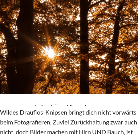
Wildes Drauflos-Knipsen bringt dich nicht vorwärts
beim Fotografieren. Zuviel Zurückhaltung zwar auch
nicht, doch Bilder machen mit Hirn UND Bauch, ist
einfach im Ergebnis erfolgreicher.
Der Baum, dessen Blätter sich im Herbst verfärben.
Die Sonne, die durch eine Astgabel blitzt und
eigentlich wegen des Gegenlichts schlecht bis gar
nicht zu fotografieren ist. Die Spiegelung des
Himmels in einer Straßenpfütze – all das sind
Szenerien, die es lohnen, genauer betrachtet und in
Augenschein genommen zu werden.