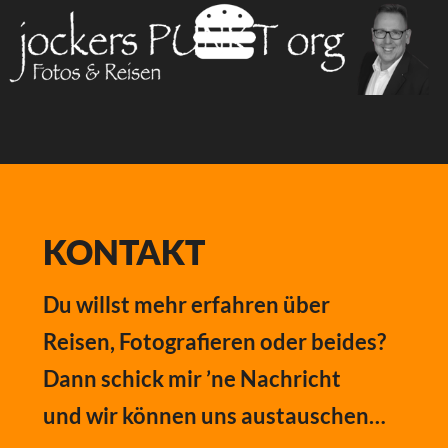
KONTAKT
Du willst mehr erfahren über
Reisen, Fotografieren oder beides?
Dann schick mir ’ne Nachricht
und wir können uns austauschen…
JOCKERS PUNKT ORG
Ostring 21 | 76437 Rastatt